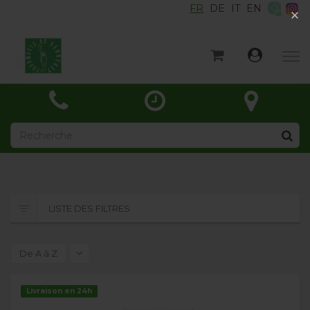
FR
DE
IT
EN
×
×
Accueil
Catégories
Actualités
À propos
Contact
LISTE DES FILTRES
De A à Z
Livraison en 24h