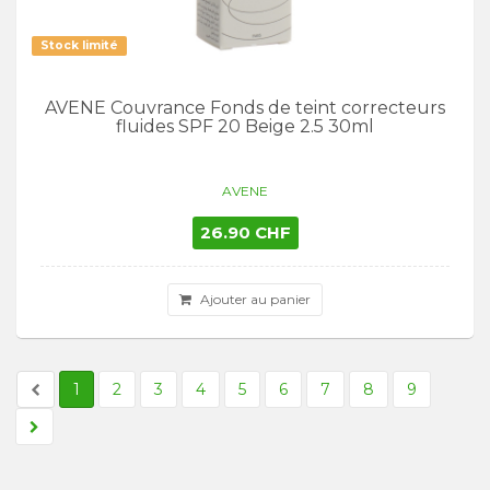
Stock limité
AVENE Couvrance Fonds de teint correcteurs
fluides SPF 20 Beige 2.5 30ml
AVENE
26.90 CHF
Ajouter au panier
1
2
3
4
5
6
7
8
9