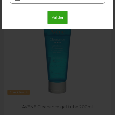
Valider
Livraison en 24h
Stock limité
AVENE Cleanance gel tube 200ml