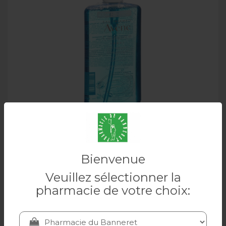
AVENE Cleanance gel nettoyant 400 ml
Bienvenue
Veuillez sélectionner la
AVENE
pharmacie de votre choix:
25.90 CHF
Ajouter au panier