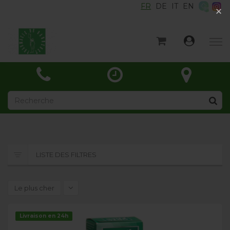
FR
DE
IT
EN
×
×
Accueil
Catégories
Actualités
À propos
Contact
LISTE DES FILTRES
Le plus cher
Livraison en 24h