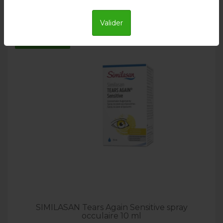
Valider
Livraison en 24h
SIMILASAN Tears Again Sensitive spray
occulaire 10 ml