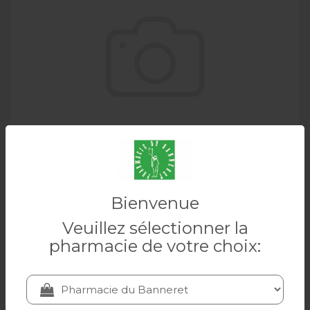
BEPANTHEN PRO collyre fl 10 ml
Bienvenue
Veuillez sélectionner la
BEPANTHEN
pharmacie de votre choix:
18.55 CHF
Ajouter au panier