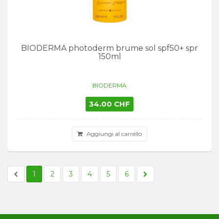
BIODERMA photoderm brume sol spf50+ spr
150ml
BIODERMA
34.00 CHF
Aggiungi al carrello
1
2
3
4
5
6