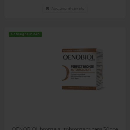
Aggiungi al carrello
Consegna in 24h
OENOBIOL bronze autobronzant caps 30pce