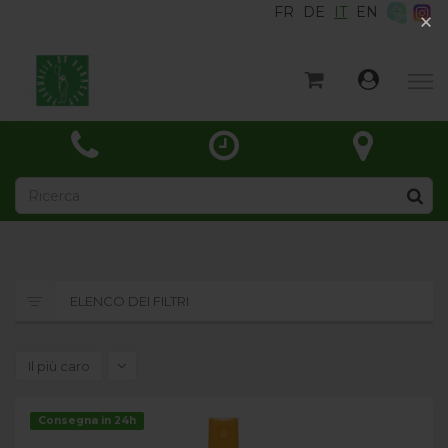
FR
DE
IT
EN
×
×
Home
Categorie
Notizie
A proposito di
Contatto
ELENCO DEI FILTRI
Il più caro
Consegna in 24h