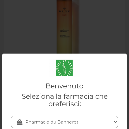
NUXE sun eau délicieuse parfumante 100ml
Benvenuto
Seleziona la farmacia che
NUXE
preferisci:
36.30 CHF
Aggiungi al carrello