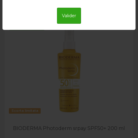
Valider
Consegna in 24h
Scorta limitata
BIODERMA Photoderm srpay SPF50+ 200 ml