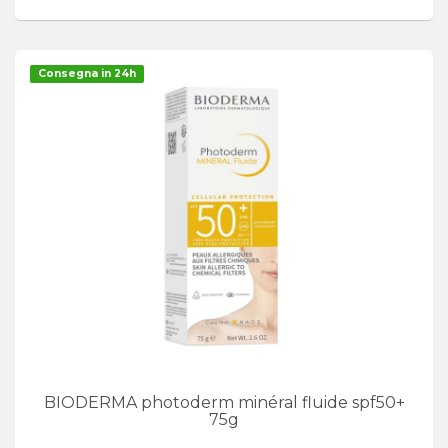
Consegna in 24h
BIODERMA photoderm minéral fluide spf50+
75g