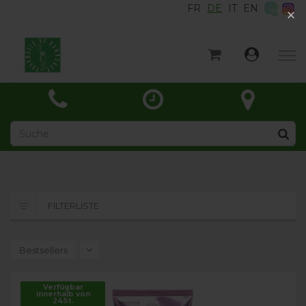
FR
DE
IT
EN
×
×
Startseite
Kategorien
Aktuelles
Über
Kontakt
FILTERLISTE
Bestsellers
Verfügbar
innerhalb von
24St.