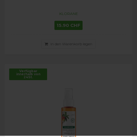
KLORANE
15.90 CHF
In den Warenkorb legen
Verfügbar
innerhalb von
24St.