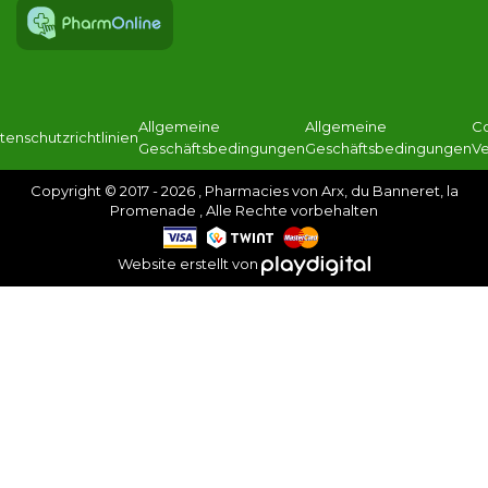
Allgemeine
Allgemeine
C
tenschutzrichtlinien
Geschäftsbedingungen
Geschäftsbedingungen
Ve
Copyright © 2017 - 2026 , Pharmacies von Arx, du Banneret, la
Promenade , Alle Rechte vorbehalten
Website erstellt von