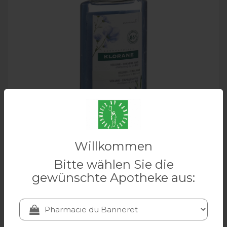
Begrenzter
Lagerbestand
KLORANE Leinen Bio Shampoo Tb 200 ml
Willkommen
Bitte wählen Sie die
gewünschte Apotheke aus:
KLORANE
14.90 CHF
In den Warenkorb legen