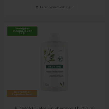
In den Warenkorb legen
Verfügbar
innerhalb von
24St.
Begrenzter
Lagerbestand
KLORANE Hafer Bio Shampoo Tb 200 ml