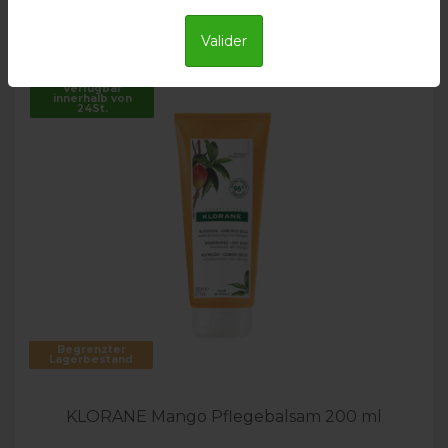
Valider
Verfügbar
innerhalb von
24St.
Begrenzter
Lagerbestand
KLORANE Mango Pflegebalsam 200 ml