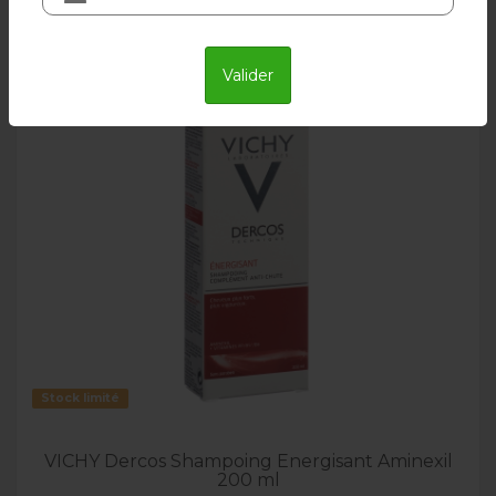
Valider
Livraison en 24h
Stock limité
VICHY Dercos Shampoing Energisant Aminexil
200 ml