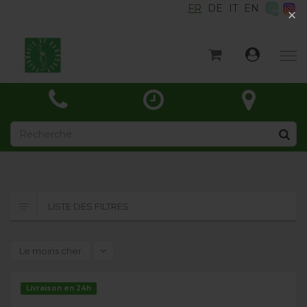
FR
DE
IT
EN
×
×
Accueil
Catégories
Actualités
À propos
Contact
LISTE DES FILTRES
Le moins cher
Livraison en 24h