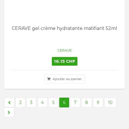
CERAVE gel crème hydratante matifiant 52ml
CERAVE
16.15 CHF
Ajouter au panier
2
3
4
5
6
7
8
9
10