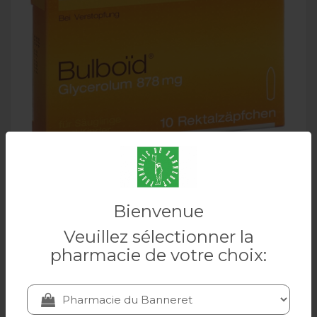
BULBOID supplément enfant 10 pièces
Bienvenue
Veuillez sélectionner la
BULBOID
pharmacie de votre choix:
7.85 CHF
Ajouter au panier