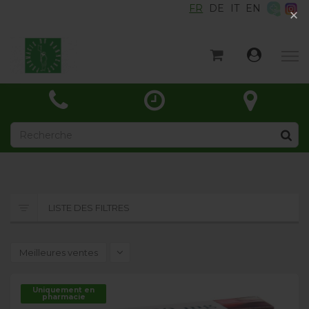
FR
DE
IT
EN
×
×
Accueil
Catégories
Actualités
À propos
Contact
LISTE DES FILTRES
Meilleures ventes
Uniquement en
pharmacie