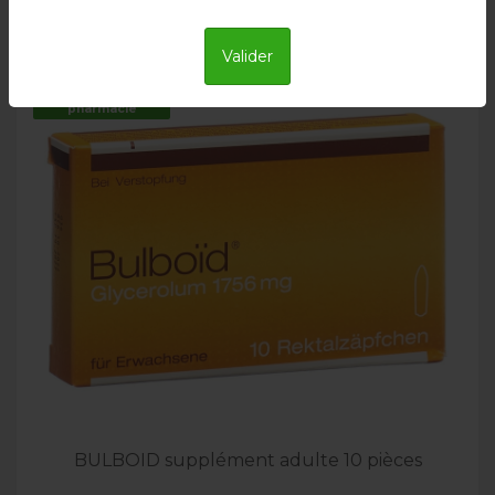
Valider
Uniquement en
pharmacie
BULBOID supplément adulte 10 pièces