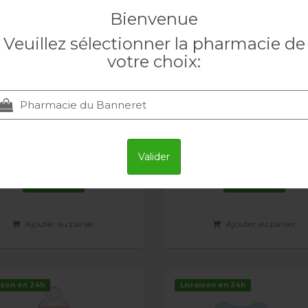
Bienvenue
Veuillez sélectionner la pharmacie de
votre choix:
 Easy Start Anti-Colic
MAM Easy Start Anti-C
iberon 160ml 0+m Boy
biberon 160ml 0+m Gi
MAM
MAM
Valider
12.10 CHF
12.10 CHF
Ajouter au panier
Ajouter au panier
ison en 24h
Livraison en 24h