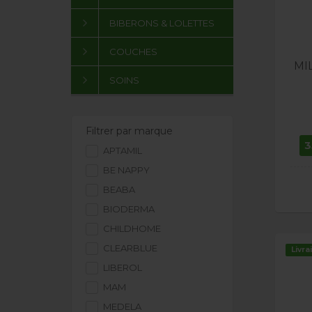
BIBERONS & LOLETTES
COUCHES
MI
SOINS
Filtrer par marque
3
APTAMIL
BE NAPPY
BEABA
BIODERMA
CHILDHOME
CLEARBLUE
Livra
LIBEROL
MAM
MEDELA