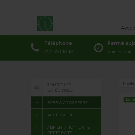
Accueil
Accue
Catégories
Téléphone
Fermé auj
Actualités
026 660 18 18
Voir les horai
À propos
Contact
Meille
TOUTES LES
CATÉGORIES
Livra
BEBE & GROSSESSE
ACCESSOIRES
ALIMENTATION, LAIT &
PETITS POTS