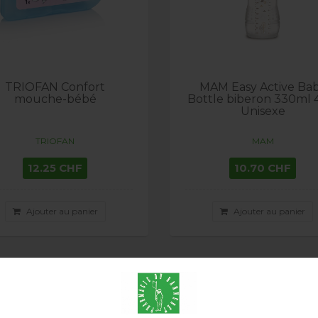
TRIOFAN Confort
MAM Easy Active Ba
mouche-bébé
Bottle biberon 330ml
Unisexe
TRIOFAN
MAM
12.25 CHF
10.70 CHF
Ajouter au panier
Ajouter au panier
ison en 24h
Livraison en 24h