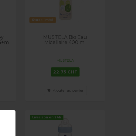
Stock limité
by
MUSTELA Bio Eau
 4+m
Micellaire 400 ml
MUSTELA
22.75 CHF
Ajouter au panier
Livraison en 24h