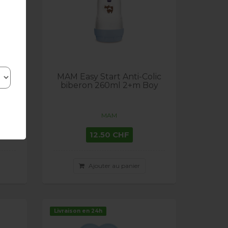
olic
MAM Easy Start Anti-Colic
rl
biberon 260ml 2+m Boy
MAM
12.50 CHF
Ajouter au panier
Livraison en 24h