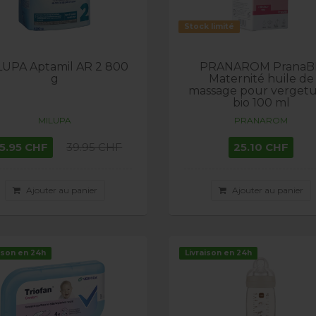
Stock limité
LUPA Aptamil AR 2 800
PRANAROM PranaB
g
Maternité huile de
massage pour vergetu
bio 100 ml
MILUPA
PRANAROM
5.95 CHF
39.95 CHF
25.10 CHF
Ajouter au panier
Ajouter au panier
ison en 24h
Livraison en 24h