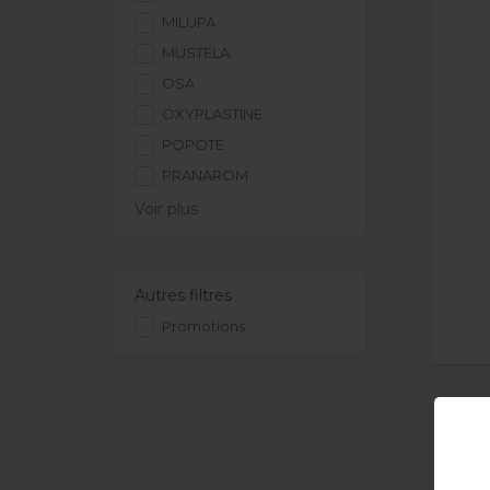
MILUPA
MUSTELA
OSA
OXYPLASTINE
POPOTE
PRANAROM
Voir plus
Autres filtres
Promotions
Livra