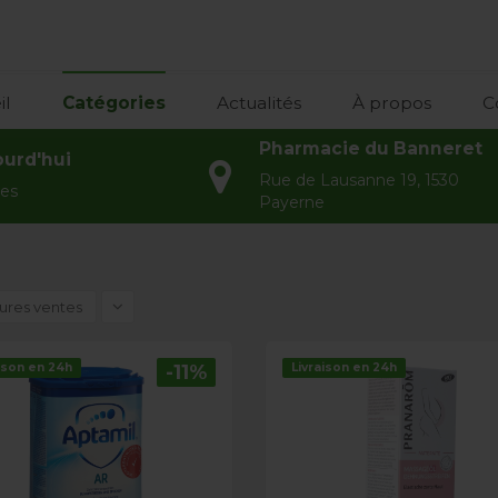
il
Catégories
Actualités
À propos
C
Pharmacie du Banneret
ourd'hui
Rue de Lausanne 19, 1530
res
Payerne
ures ventes
ison en 24h
-11%
Livraison en 24h