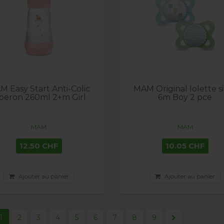
 Easy Start Anti-Colic
MAM Original lolette si
iberon 260ml 2+m Girl
6m Boy 2 pce
MAM
MAM
12.50 CHF
10.05 CHF
Ajouter au panier
Ajouter au panier
1
2
3
4
5
6
7
8
9