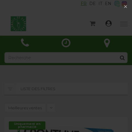
FR
DE
IT
EN
×
×
Accueil
Catégories
Actualités
À propos
Contact
LISTE DES FILTRES
Meilleures ventes
Uniquement en
pharmacie