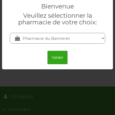
Bienvenue
Veuillez sélectionner la
FRONTLINE
pharmacie de votre choix:
50.00 CHF
Ajouter au panier
Valider
Utilisateur
Mon compte