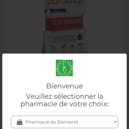
PARAKITO Bracelet adulte good vibes fuchsia
Bienvenue
Veuillez sélectionner la
PARAKITO
pharmacie de votre choix:
19.90 CHF
Ajouter au panier