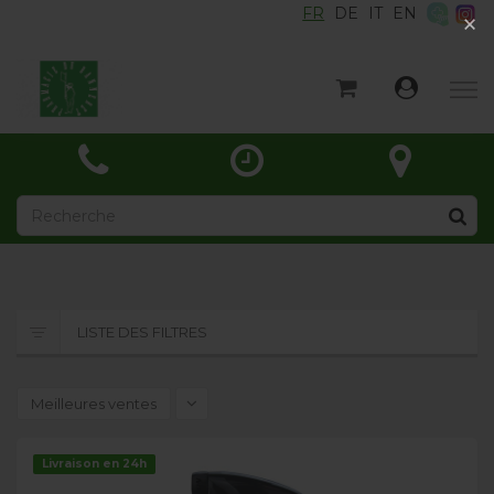
FR
DE
IT
EN
×
×
Accueil
Catégories
Actualités
À propos
Contact
LISTE DES FILTRES
Meilleures ventes
Livraison en 24h