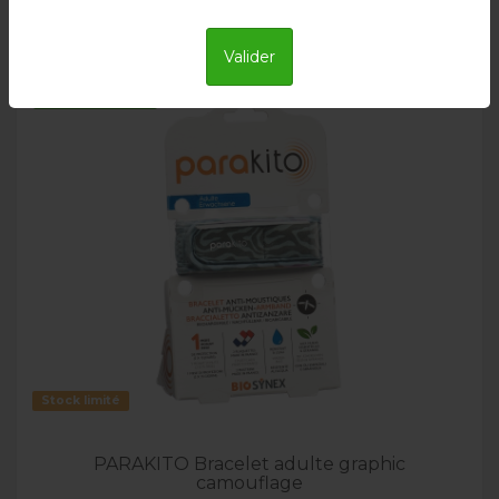
Valider
Livraison en 24h
Stock limité
PARAKITO Bracelet adulte graphic
camouflage