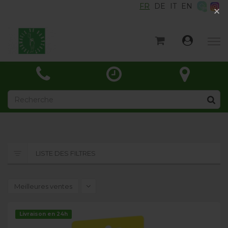
FR
DE
IT
EN
×
×
Accueil
Catégories
Actualités
À propos
Contact
LISTE DES FILTRES
Meilleures ventes
Livraison en 24h