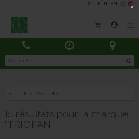
FR
DE
IT
EN
×
×
Accueil
Catégories
Actualités
À propos
Contact
LISTE DES FILTRES
15 résultats pour la marque
"TRIOFAN"