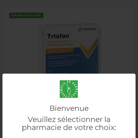
Livraison en 24h
Bienvenue
TRIOFAN Pastilles pectorales 40 pièces
Veuillez sélectionner la
pharmacie de votre choix: