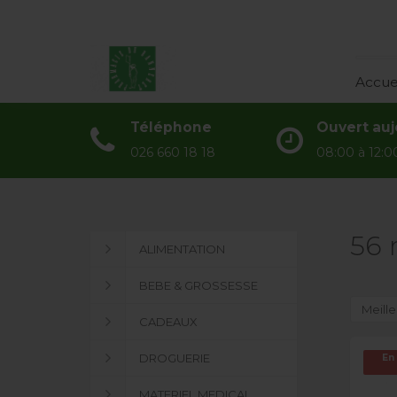
Accueil
Accue
Catégories
Téléphone
Ouvert auj
Actualités
026 660 18 18
08:00 à 12:00
À propos
Contact
56 
ALIMENTATION
BEBE & GROSSESSE
Meille
CADEAUX
DROGUERIE
En
MATERIEL MEDICAL