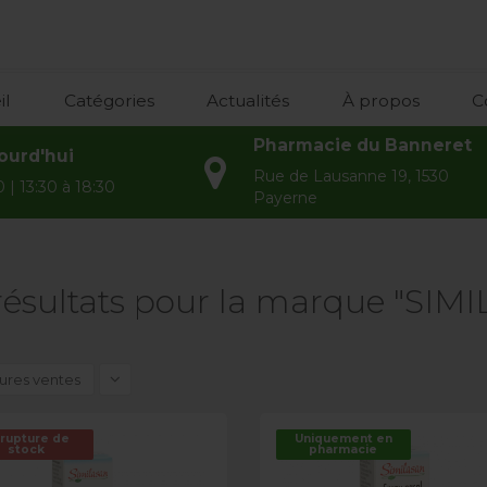
il
Catégories
Actualités
À propos
C
Pharmacie du Banneret
ourd'hui
Rue de Lausanne 19, 1530
 | 13:30 à 18:30
Payerne
résultats pour la marque "SIM
ures ventes
 rupture de
Uniquement en
stock
pharmacie