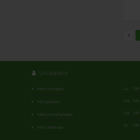
Utilisateur
Lu
08:0
Mon compte
Ma
08:0
Mon panier
Me
08:0
Mes commandes
Je
08:0
Mon adresse