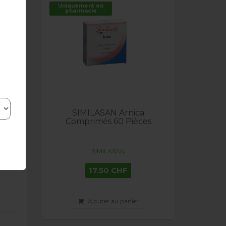
Uniquement en
pharmacie
SIMILASAN Arnica
Comprimés 60 Pièces
aire
SIMILASAN
17.50 CHF
Ajouter au panier