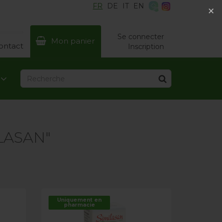
FR
DE
IT
EN
×
×
Se connecter
Mon panier
ontact
Inscription
ILASAN"
Uniquement en
pharmacie