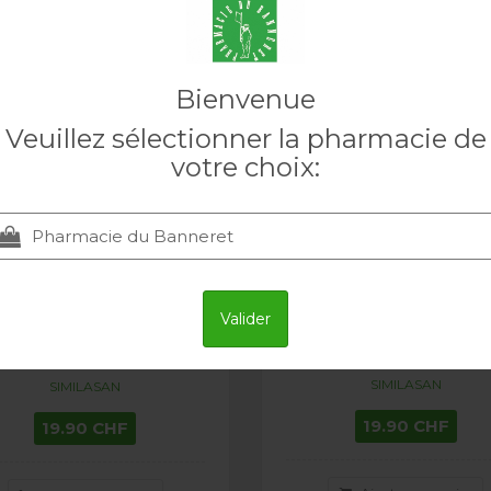
quement en
Uniquement en
harmacie
pharmacie
Bienvenue
Veuillez sélectionner la pharmacie de
votre choix:
SIMILASAN Allergie Sol
IMILASAN Affections
Onguent 50 g
Valider
tanées Onguent 50 g
SIMILASAN
SIMILASAN
19.90 CHF
19.90 CHF