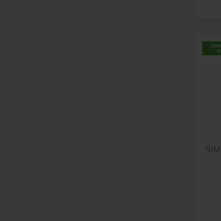
Uni
p
SIM