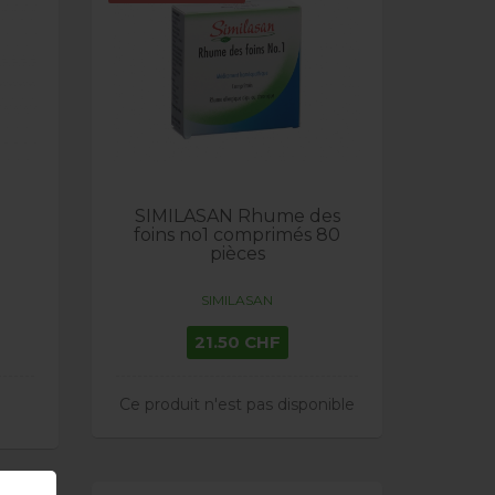
SIMILASAN Rhume des
foins no1 comprimés 80
pièces
SIMILASAN
21.50 CHF
Ce produit n'est pas disponible