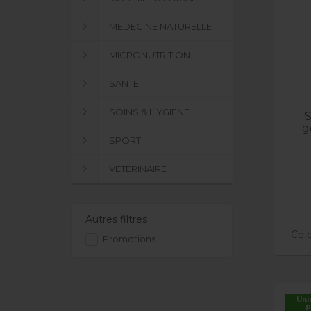
MEDECINE NATURELLE
MICRONUTRITION
SANTE
SOINS & HYGIENE
S
g
SPORT
VETERINAIRE
Autres filtres
Ce p
Promotions
Uni
p