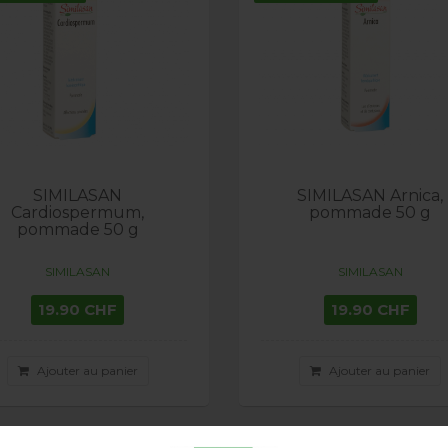
SIMILASAN
SIMILASAN Arnica,
Cardiospermum,
pommade 50 g
pommade 50 g
SIMILASAN
SIMILASAN
19.90 CHF
19.90 CHF
Ajouter au panier
Ajouter au panier