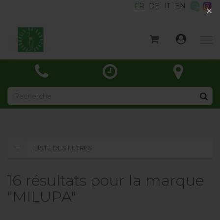
FR
DE
IT
EN
×
×
Accueil
Catégories
Actualités
À propos
Contact
LISTE DES FILTRES
16 résultats pour la marque
"MILUPA"