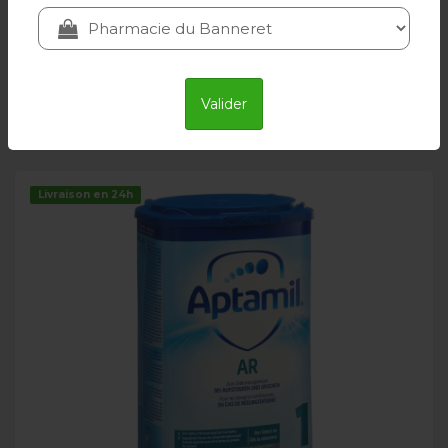
MILUPA
29.65 CHF
32.95 CHF
Valider
Ajouter au panier
Livraison en 24h