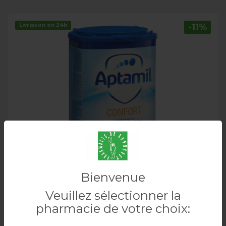
Livraison en 24h
-11%
Bienvenue
MILUPA Aptamil confort 2 800 g
Veuillez sélectionner la
pharmacie de votre choix: