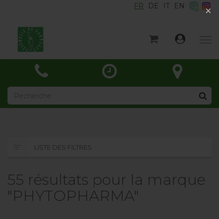
FR
DE
IT
EN
×
×
Accueil
Catégories
Actualités
À propos
Contact
LISTE DES FILTRES
55 résultats pour la marque
"PHYTOPHARMA"