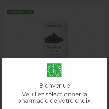
Livraison en 24h
Stock limité
Bienvenue
PHYTOPHARMA Spiruline Plus Comprimés
Veuillez sélectionner la
150 Pièces
pharmacie de votre choix: