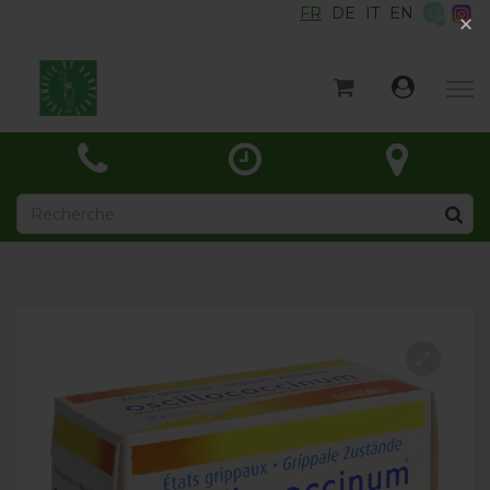
FR
DE
IT
EN
×
×
Accueil
Catégories
Actualités
À propos
Contact