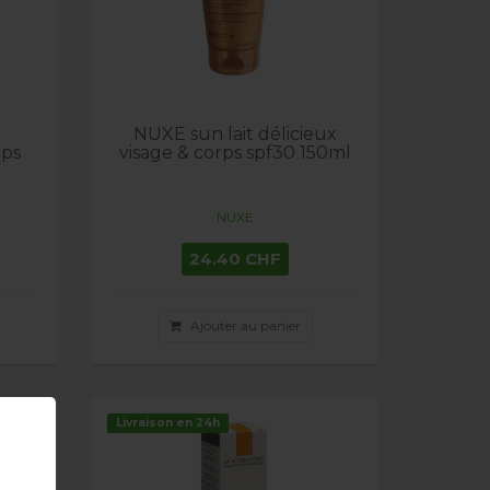
NUXE sun lait délicieux
aps
visage & corps spf30 150ml
NUXE
24.40 CHF
Ajouter au panier
Livraison en 24h