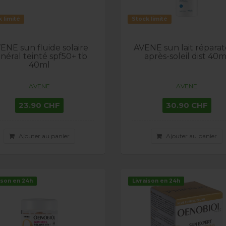
 limité
Stock limité
ENE sun fluide solaire
AVENE sun lait répara
néral teinté spf50+ tb
après-soleil dist 40m
40ml
AVENE
AVENE
23.90 CHF
30.90 CHF
Ajouter au panier
Ajouter au panier
ison en 24h
Livraison en 24h