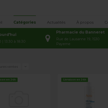
il
Catégories
Actualités
À propos
C
Pharmacie du Banneret
ourd'hui
Rue de Lausanne 19, 1530
 | 13:30 à 18:30
Payerne
ures ventes
ison en 24h
Livraison en 24h