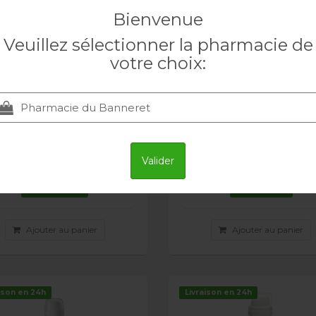
Bienvenue
Veuillez sélectionner la pharmacie de
votre choix:
E sun huile bronzante
NUXE sun shampooi
age & corps spf30 150ml
douche après soleil 2
NUXE
NUXE
Valider
25.20 CHF
11.50 CHF
Ajouter au panier
Ajouter au panier
ison en 24h
Livraison en 24h