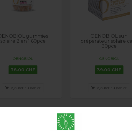
OENOBIOL gummies
OENOBIOL sun
solaire 2 en 1 60pce
préparateur solaire c
30pce
OENOBIOL
OENOBIOL
38.00 CHF
39.00 CHF
Ajouter au panier
Ajouter au panier
ison en 24h
Livraison en 24h