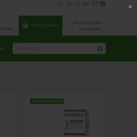
FR
DE
IT
EN
×
×
Se connecter
Mon panier
ontact
Inscription
Livraison en 24h