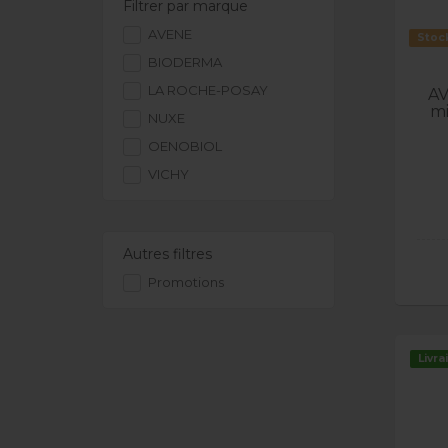
Filtrer par marque
AVENE
Stock
BIODERMA
LA ROCHE-POSAY
AV
mi
NUXE
OENOBIOL
VICHY
Autres filtres
Promotions
Livra