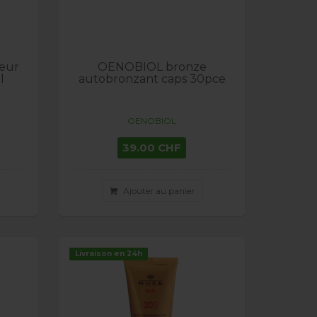
teur
OENOBIOL bronze
l
autobronzant caps 30pce
OENOBIOL
39.00 CHF
Ajouter au panier
Livraison en 24h