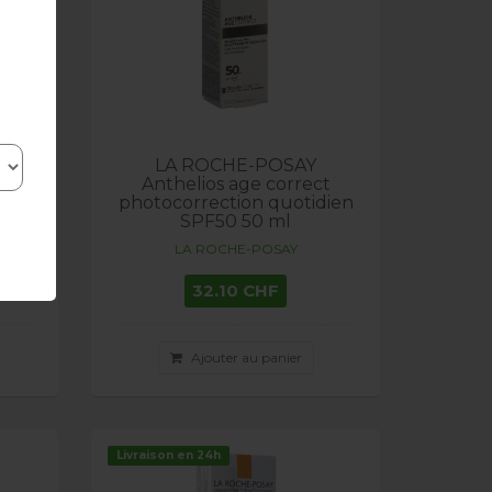
ng
LA ROCHE-POSAY
00ml
Anthelios age correct
photocorrection quotidien
SPF50 50 ml
LA ROCHE-POSAY
32.10 CHF
Ajouter au panier
Livraison en 24h