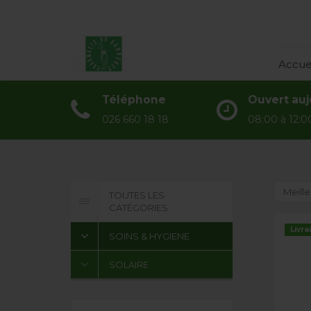
Accueil
Accue
Catégories
Téléphone
Ouvert auj
Actualités
026 660 18 18
08:00 à 12:00
À propos
Contact
Meille
TOUTES LES
CATÉGORIES
Livra
SOINS & HYGIENE
SOLAIRE