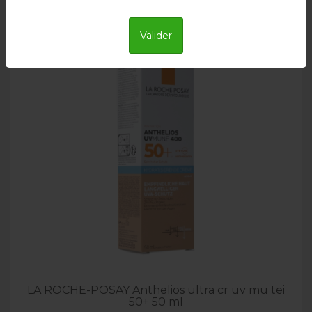
Valider
Livraison en 24h
LA ROCHE-POSAY Anthelios ultra cr uv mu tei
50+ 50 ml