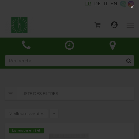
FR
DE
IT
EN
×
×
Accueil
Catégories
Actualités
À propos
Contact
LISTE DES FILTRES
Meilleures ventes
Livraison en 24h