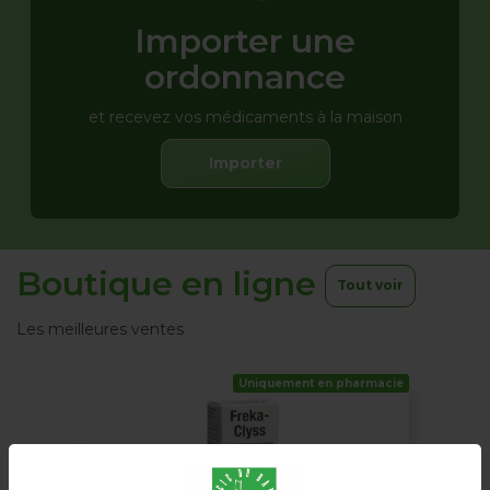
Importer une
ordonnance
et recevez vos médicaments à la maison
Importer
Boutique en ligne
Tout voir
Les meilleures ventes
Uniquement en pharmacie