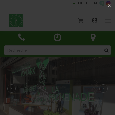
FR
DE
IT
EN
×
×
Accueil
Catégories
Actualités
À propos
Contact